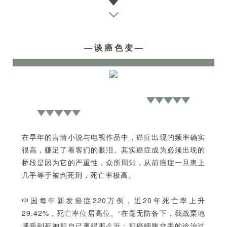
— 谈 癌 色 变 —
在早年的言情小说与电视作品中，癌症出现的频率确实
很高，赚足了看客们的眼泪。其实癌症成为必须出现的
桥段是因为它的严重性，众所周知，从前癌症一旦患上
几乎等于被判死刑，死亡率极高。
中国每年新发癌症220万例，近20年死亡率上升
29.42%，死亡率位居高位。“在毫无防备下，我战栗地
感受到死神和自己离得那么近；和癌细胞交手的诊治过