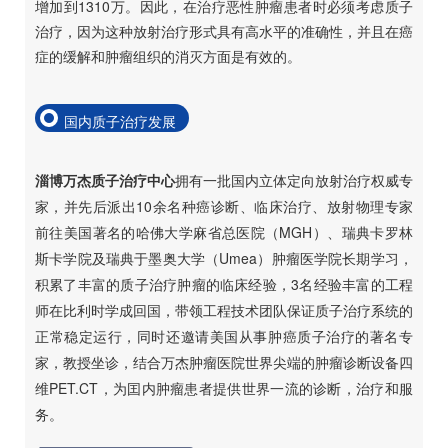
增加到1310万。因此，在治疗恶性肿瘤患者时必须考虑质子
治疗，因为这种放射治疗形式具有高水平的准确性，并且在癌
症的缓解和肿瘤组织的消灭方面是有效的。
国内质子治疗发展
淄博万杰质子治疗中心
拥有一批国内立体定向放射治疗权威专
家，并先后派出10余名种癌诊断、临床治疗、放射物理专家
前往美国著名的哈佛大学麻省总医院（MGH）、瑞典卡罗林
斯卡学院及瑞典于墨奥大学（Umea）肿瘤医学院长期学习，
积累了丰富的质子治疗肿瘤的临床经验，3名经验丰富的工程
师在比利时学成回国，带领工程技术团队保证质子治疗系统的
正常稳定运行，同时还邀请美国从事肿癌质子治疗的著名专
家，教授坐诊，结合万杰肿瘤医院世界尖端的肿瘤诊断设备四
维PET.CT，为囯内肿瘤患者提供世界一流的诊断，治疗和服
务。