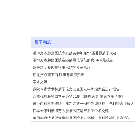
质子动态
淄博万杰肿瘤医院专家赴美参加第57届世界质子大会
淄博万杰肿瘤医院在癌痛规范示范病房GPM最强音
赵美红：腹腔转移淋巴结的质子治疗
用微笑点亮窗口 以服务赢得赞誉
学术交流
我院专家黄术林质子论文在全国老年肿瘤大会进行报告
万杰抗癌联盟成功举办第11期《肿瘤康复·健康养生学堂》
神经内科早期确诊并成功治愈一例变异型格林—巴利综合征病人
日本专家到淄博万杰肿瘤医院进行质子学术交流
美国宾西法尼亚大学附属医院谢云鹤博士来我院进行交流访问
论剑万杰
扩散丨万杰质子 世界点赞！