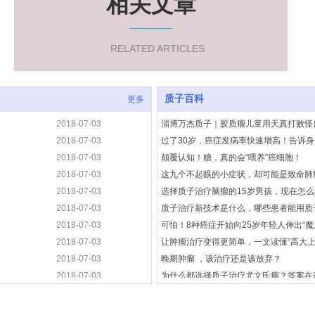
相关文章
RELATED ARTICLES
质子百科
更多
2018-07-03
淄博万杰质子｜胶质瘤儿童用天真打败怪
2018-07-03
过了30岁，癌症发病率快速增高！告诉
2018-07-03
颠覆认知！糖，真的会“喂养”癌细胞！
2018-07-03
这九个不起眼的小症状，却可能是致命肺
2018-07-03
选择质子治疗脑瘤的15岁男孩，现在怎
2018-07-03
质子治疗新技术是什么，哪些患者能用质
2018-07-03
可怕！8种癌症开始向25岁年轻人伸出“
2018-07-03
让肿瘤治疗变得更简单，一文读懂“高大上
2018-07-03
晚期肿瘤 ，该治疗还是该放弃？
2018-07-03
为什么都选择质子治疗尤文氏瘤？答案在
2018-07-03
质子治疗≠重离子治疗，作为肿瘤患者应
2018-07-03
脊索瘤患者必看！5年治疗肿瘤完全消失